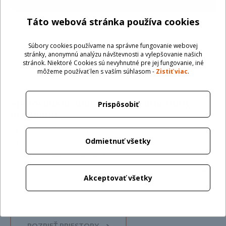
Táto webová stránka používa cookies
Súbory cookies používame na správne fungovanie webovej
stránky, anonymnú analýzu návštevnosti a vylepšovanie našich
stránok. Niektoré Cookies sú nevyhnutné pre jej fungovanie, iné
môžeme používať len s vaším súhlasom -
Zistiť viac
.
Spoločenské miestnosti na dlhodobý
Prispôsobiť
prenájom
Ak máte záujem o dlhodobý prenájom a chcete si
Odmietnuť všetky
zabezpečiť stabilné a atraktívne miesto pre vaše
podujatia, kontaktujte nás.
V priestoroch SISI Gardens máme dva priestory – sálu
Akceptovať všetky
a menšiu spoločenskú miestnosť.
POZRIEŤ PRIESTORY