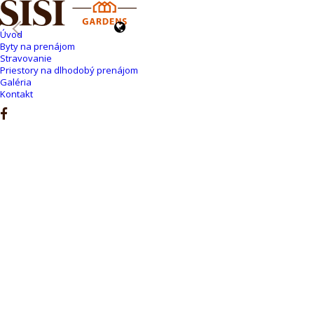
Úvod
Byty na prenájom
Stravovanie
Priestory na dlhodobý prenájom
Galéria
Kontakt
Spoločenská
miestnosť pre
oslavy a