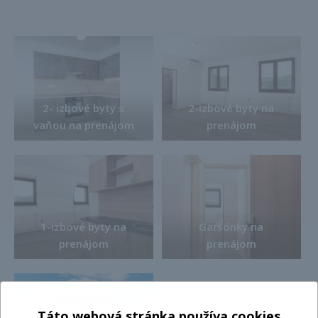
2- izbové byty s
2-izbové byty na
vaňou na prenájom
prenájom
1-izbové byty na
Garsónky na
prenájom
prenájom
Táto webová stránka používa cookies