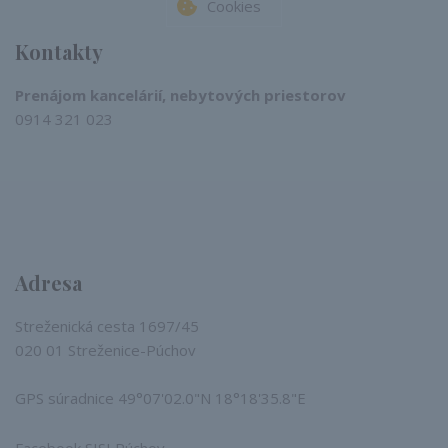
Cookies
Kontakty
Prenájom kancelárií, nebytových priestorov
0914 321 023​
Adresa
Streženická cesta 1697/45
020 01 Streženice-Púchov
GPS súradnice 49°07'02.0"N 18°18'35.8"E
Facebook SISI Púchov