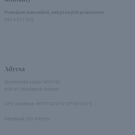
Prenájom kancelárií, nebytových priestorov
0914 321 023​
Adresa
Streženická cesta 1697/45
020 01 Streženice-Púchov
GPS súradnice 49°07'02.0"N 18°18'35.8"E
Facebook SISI Púchov