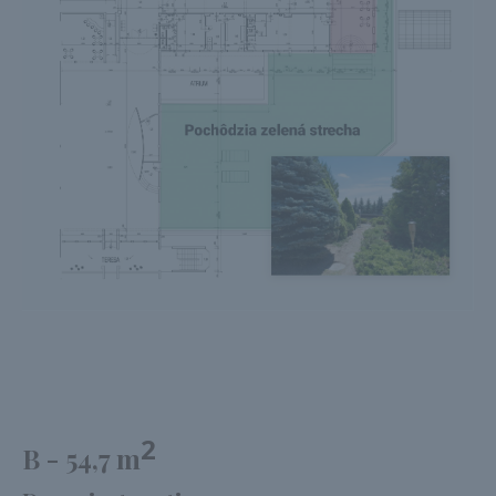
2
B - 54,7 m