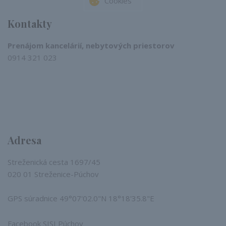
Cookies
Kontakty
Prenájom kancelárií, nebytových priestorov
0914 321 023​
Adresa
Streženická cesta 1697/45
020 01 Streženice-Púchov
GPS súradnice 49°07'02.0"N 18°18'35.8"E
Facebook SISI Púchov